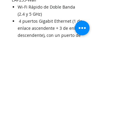
Wi-Fi Rápido de Doble Banda
(2.4 y 5 GHz)
4 puertos Gigabit Ethernet (1 de
enlace ascendente + 3 de enlace
descendente), con un puerto de
enlace descendente PoE.
Cobertura 25㎡(300 ft²)
200 dispositivos concurrentes
Gestión centralizada con Omada
Portal Cautivo para invitados
Contacto
809-848-4851
-
info@endapa.com
Ave. Gustavo Mejia Ricart No. 1, Naco, Plaza Xintesees
Santo Domingo, República Dominicana
Redes Sociales