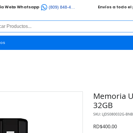
ía Web
o Whatsapp
Envíos a todo el p
(809) 848-4851
tos
Memoria U
32GB
SKU: LJDS080032G-BN
Precio
RD$400.00