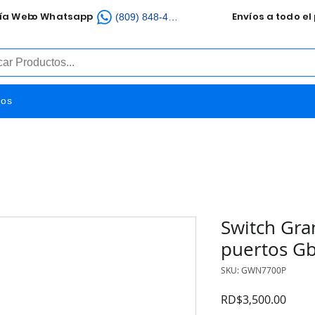
ía Web
o Whatsapp
Envíos a todo el p
(809) 848-4851
tos
Switch Gra
puertos Gb
SKU: GWN7700P
Preci
RD$3,500.00