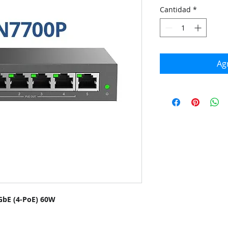
Cantidad
*
Agr
GbE (4-PoE) 60W