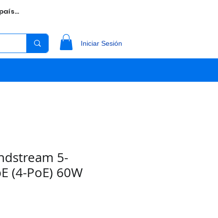
aís...
Iniciar Sesión
ndstream 5-
E (4-PoE) 60W
o